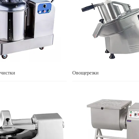
ечистки
Овощерезки