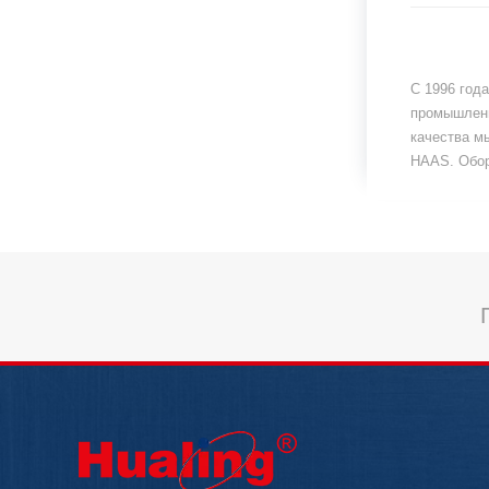
С 1996 год
промышленн
качества м
HAAS. Обор