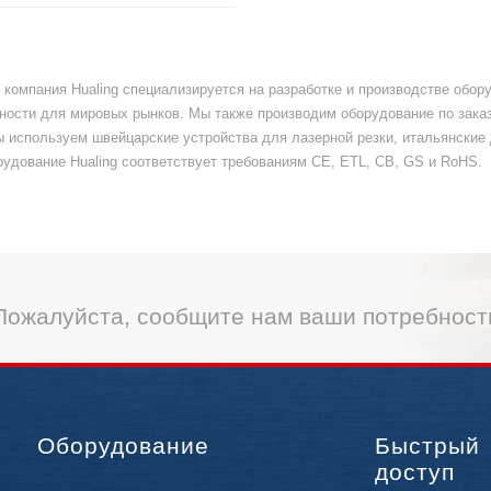
а компания Hualing специализируется на разработке и производстве обо
ости для мировых рынков. Мы также производим оборудование по заказ
ы используем швейцарские устройства для лазерной резки, итальянски
удование Hualing соответствует требованиям CE, ETL, CB, GS и RoHS.
Пожалуйста, сообщите нам ваши потребност
Оборудование
Быстрый
доступ