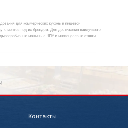
рудования для коммерческих кухонь и пищевой
у клиентов под их брендом. Для достижения наилучшего
е дыропробивные машины с ЧПУ и многоцелевые станки
и
Контакты