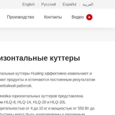
English
Русский
Español
العربية
Производство
Контакты
Видео
изонтальные куттеры
тальные куттеры Hualing эффективно измельчают и
ют продукты и отличаются постоянным результатом
ребойной работой.
нейка горизонтальных куттеров представлена
и HLQ-8, HLQ-14, HLQ-20 и HLQ-20L
дительностью от 4 до 10 кг и мощностью от 550 Вт до
. Куттеры могут быть адаптированы к различным