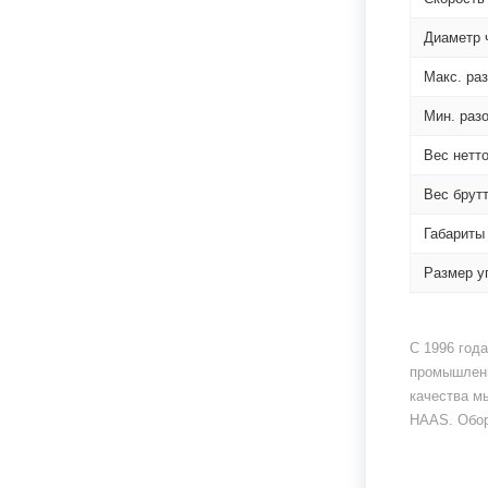
Диаметр 
Макс. ра
Мин. раз
Вес нетт
Вес брут
Габариты
Размер у
С 1996 год
промышленн
качества м
HAAS. Обор