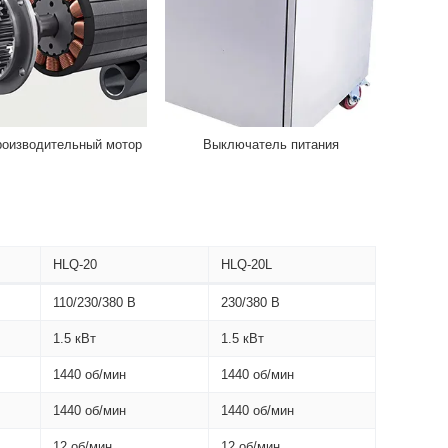
оизводительный мотор
Выключатель питания
HLQ-20
HLQ-20L
110/230/380 В
230/380 В
1.5 кВт
1.5 кВт
1440 об/мин
1440 об/мин
1440 об/мин
1440 об/мин
12 об/мин
12 об/мин