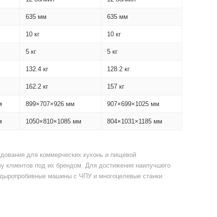
635 мм
635 мм
10 кг
10 кг
5 кг
5 кг
132.4 кг
128.2 кг
162.2 кг
157 кг
м
899×707×926 мм
907×699×1025 мм
м
1050×810×1085 мм
804×1031×1185 мм
рудования для коммерческих кухонь и пищевой
у клиентов под их брендом. Для достижения наилучшего
е дыропробивные машины с ЧПУ и многоцелевые станки