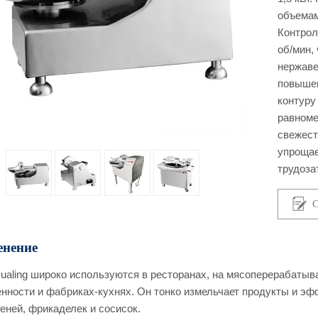
объемам
Контрол
об/мин,
нержаве
повышен
контуру
равноме
свежест
упрощае
трудоза
С
нение
ualing широко используются в ресторанах, на мясоперерабаты
ности и фабриках-кухнях. Он тонко измельчает продукты и эф
еней, фрикаделек и сосисок.