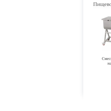
Пищево
Смес
н