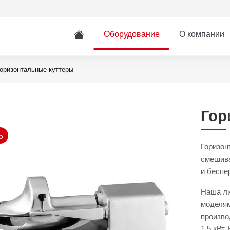
Оборудование
О компании
оризонтальные куттеры
Гор
о
Горизон
смешива
и беспе
Наша ли
моделям
произво
1,5 кВт