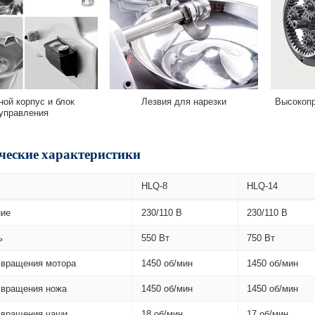
ной корпус и блок
Лезвия для нарезки
Высокопр
управления
ческие характеристики
HLQ-8
HLQ-14
ние
230/110 В
230/110 В
ь
550 Вт
750 Вт
 вращения мотора
1450 об/мин
1450 об/мин
 вращения ножа
1450 об/мин
1450 об/мин
 вращения чаши
18 об/мин
17 об/мин