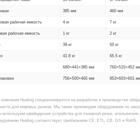
чаши
385 мм
460 мм
зовая рабочая емкость
4 кг
7 кг
овая рабочая емкость
1 кг
2 кг
о
39 кг
50 кг
то
41.8 кг
65.5 кг
680×441×385 мм
760×515×452 м
паковки
756×500×465 мм
853×603×601 м
а компания Hualing специализируется на разработке и производстве обо
ости для мировых рынков. Мы также производим оборудование по заказ
ы используем швейцарские устройства для лазерной резки, итальянски
удование Hualing соответствует требованиям CE, ETL, CB, GS и RoHS.