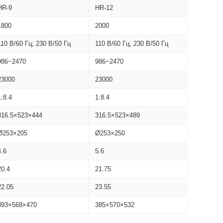
HR-9
HR-12
1800
2000
110 В/60 Гц; 230 В/50 Гц
110 В/60 Гц; 230 В/50 Гц
986~2470
986~2470
23000
23000
1:8.4
1:8.4
316.5×523×444
316.5×523×489
Ø253×205
Ø253×250
4.6
5.6
20.4
21.75
22.05
23.55
393×568×470
385×570×532