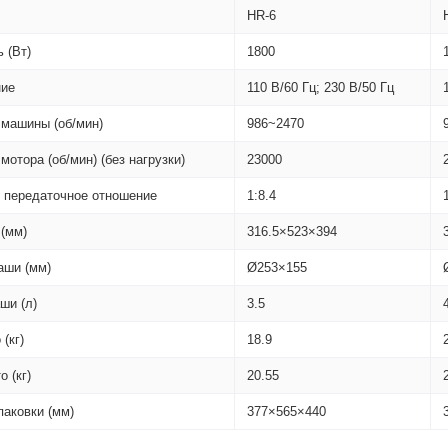
HR-6
 (Вт)
1800
ние
110 В/60 Гц; 230 В/50 Гц
 машины (об/мин)
986~2470
мотора (об/мин) (без нагрузки)
23000
 передаточное отношение
1:8.4
 (мм)
316.5×523×394
аши (мм)
Ø253×155
ши (л)
3.5
 (кг)
18.9
о (кг)
20.55
паковки (мм)
377×565×440