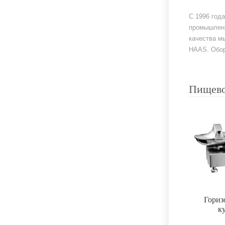
С 1996 год
промышленн
качества м
HAAS. Обор
Пищево
Гориз
к