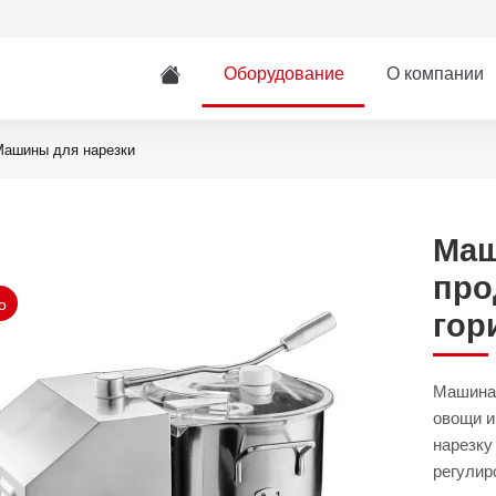
Оборудование
О компании
ашины для нарезки
Маш
про
о
гор
Машина 
овощи и
нарезку
регулир