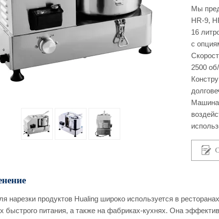
Мы пред
HR-9, H
16 литр
с опция
Скорост
2500 об
Констру
долгове
Машина 
воздейс
использ
С
нение
я нарезки продуктов Hualing широко используется в ресторана
х быстрого питания, а также на фабриках-кухнях. Она эффект