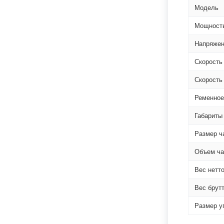
Модель
Мощность
Напряже
Скорость
Скорость 
Ременное
Габариты
Размер ч
Объем ча
Вес нетто
Вес брутт
Размер у