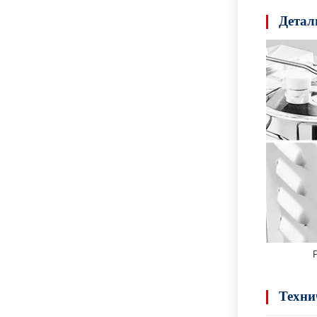
Детал
Техни