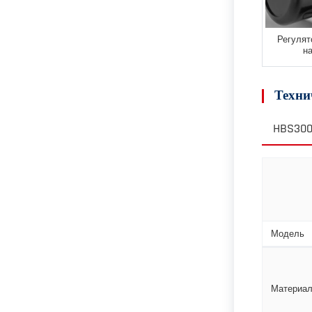
Регулят
н
Техни
HBS300
Модель
Материа