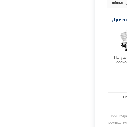
Габариты
Други
Полуав
слайс
По
С 1996 год
промышленн