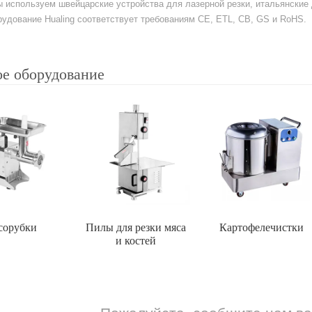
ы используем швейцарские устройства для лазерной резки, итальянски
удование Hualing соответствует требованиям CE, ETL, CB, GS и RoHS.
е оборудование
сорубки
Пилы для резки мяса
Картофелечистки
и костей