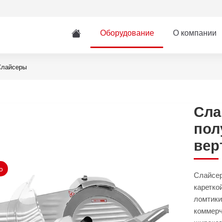
Оборудование
О компании
Слайсеры
Сла
пол
вер
о
Слайсе
каретко
ломтики
коммерч