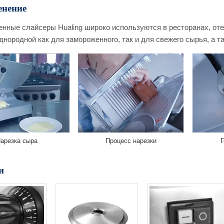
нение
ные слайсеры Hualing широко используются в ресторанах, отел
однородной как для замороженного, так и для свежего сырья, а т
арезка сыра
Процесс нарезки
Г
и