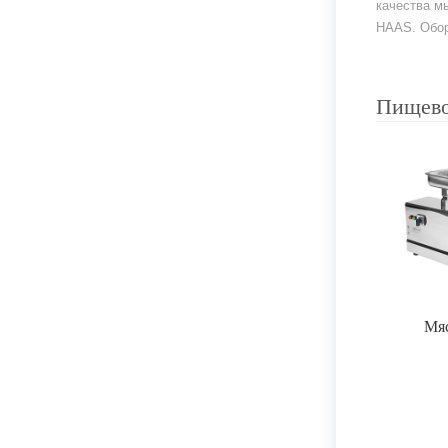
качества м
HAAS. Обор
Пищево
Мя