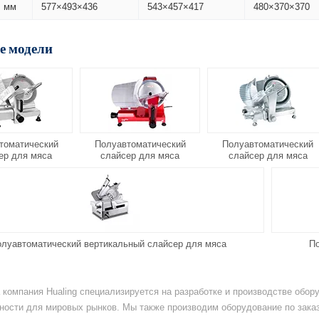
, мм
577×493×436
543×457×417
480×370×370
е модели
томатический
Полуавтоматический
Полуавтоматический
ер для мяса
слайсер для мяса
слайсер для мяса
луавтоматический вертикальный слайсер для мяса
По
а компания Hualing специализируется на разработке и производстве обо
ости для мировых рынков. Мы также производим оборудование по заказ