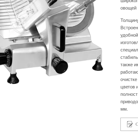
широког
овощей 
Толщину
Встроен
удобной
изготов
специал
стабиль
также и
работаю
очистке
цветов 
полност
приводо
мм.
С