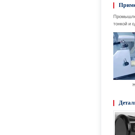
Приме
Промышлен
тонкой и 
Н
Детал