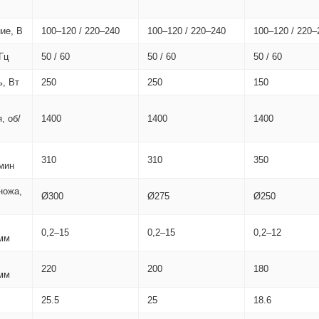
ие, В
100–120 / 220–240
100–120 / 220–240
100–120 / 220–
Гц
50 / 60
50 / 60
50 / 60
, Вт
250
250
150
, об/
1400
1400
1400
310
310
350
/мин
ножа,
Ø300
Ø275
Ø250
0,2–15
0,2–15
0,2–12
 мм
220
200
180
 мм
25.5
25
18.6