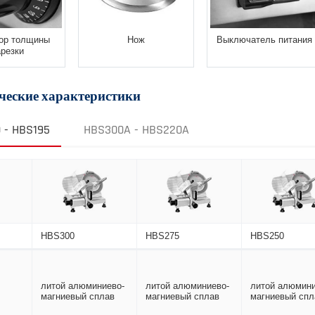
ор толщины
Нож
Выключатель питания
арезки
ческие характеристики
 - HBS195
HBS300A - HBS220A
HBS300
HBS275
HBS250
литой алюминиево-
литой алюминиево-
литой алюмини
л
магниевый сплав
магниевый сплав
магниевый спл