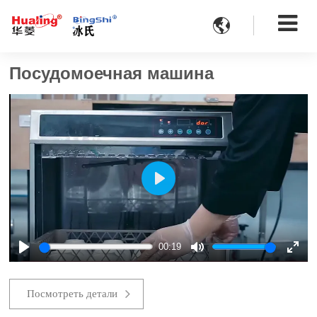

Посудомоечная машина
Play
00:19
Play
Mute
Ente
fulls
Посмотреть детали