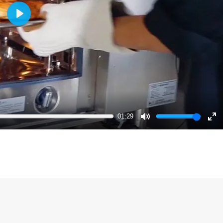
Play
01:29
Mute
Ent
ful