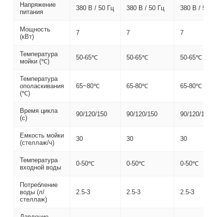
Напряжение
380 В / 50 Гц
380 В / 50 Гц
380 В / 50 Г
питания
Мощность
7
7
7
(кВт)
Температура
50-65℃
50-65℃
50-65℃
мойки (℃)
Температура
ополаскивания
65~80℃
65-80℃
65-80℃
(℃)
Время цикла
90/120/150
90/120/150
90/120/150
(с)
Емкость мойки
30
30
30
(стеллаж/ч)
Температура
0-50℃
0-50℃
0-50℃
входной воды
Потребление
воды (л/
2.5-3
2.5-3
2.5-3
стеллаж)
Давление