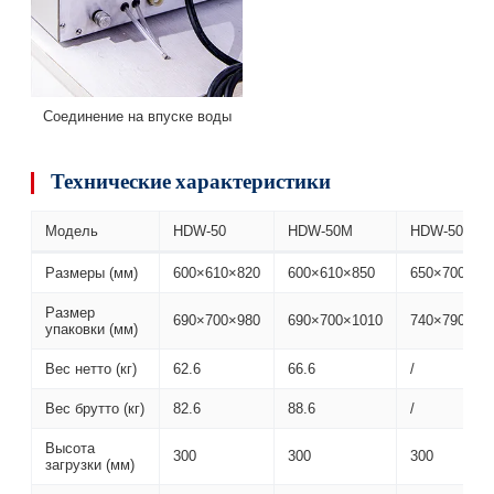
Соединение на впуске воды
Технические характеристики
Модель
HDW-50
HDW-50M
HDW-50D
Размеры (мм)
600×610×820
600×610×850
650×700×95
Размер
690×700×980
690×700×1010
740×790×10
упаковки (мм)
Вес нетто (кг)
62.6
66.6
/
Вес брутто (кг)
82.6
88.6
/
Высота
300
300
300
загрузки (мм)