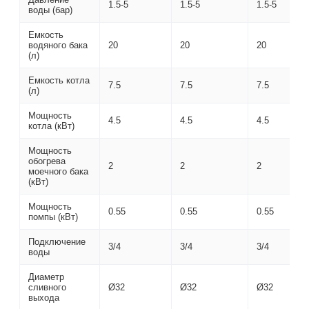
1.5-5
1.5-5
1.5-5
воды (бар)
Емкость
водяного бака
20
20
20
(л)
Емкость котла
7.5
7.5
7.5
(л)
Мощность
4.5
4.5
4.5
котла (кВт)
Мощность
обогрева
2
2
2
моечного бака
(кВт)
Мощность
0.55
0.55
0.55
помпы (кВт)
Подключение
3/4
3/4
3/4
воды
Диаметр
сливного
Ø32
Ø32
Ø32
выхода