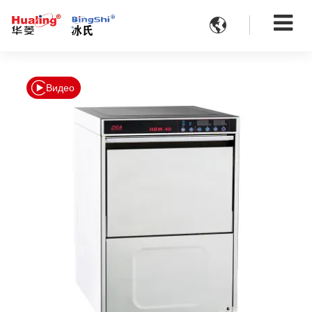

Видео