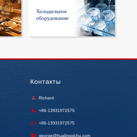
Холодильное
оборудование
Контакты
Richard
+86-13931972575
+86-13931972575
george@hualingxichu.com