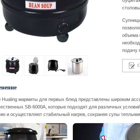
буфетах
столовы
Супницы 
позволя
объема 
необход
подачу 
С
нение
е Hualing мармиты для первых блюд представлены широким асс
ественных SB-6000A, которые подходят для различных условий
ию и осуществляют стабильный нагрев, сохраняя супы теплыми 