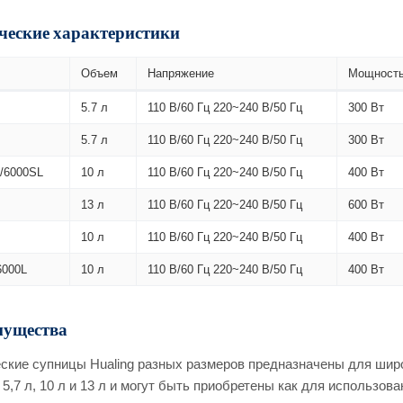
ческие характеристики
Объем
Напряжение
Мощност
5.7 л
110 В/60 Гц 220~240 В/50 Гц
300 Вт
5.7 л
110 В/60 Гц 220~240 В/50 Гц
300 Вт
/6000SL
10 л
110 В/60 Гц 220~240 В/50 Гц
400 Вт
13 л
110 В/60 Гц 220~240 В/50 Гц
600 Вт
10 л
110 В/60 Гц 220~240 В/50 Гц
400 Вт
6000L
10 л
110 В/60 Гц 220~240 В/50 Гц
400 Вт
ущества
ские супницы Hualing разных размеров предназначены для широ
 5,7 л, 10 л и 13 л и могут быть приобретены как для использова