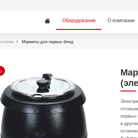
Оборудование
О компании
о стола
Мармиты для первых блюд
Мар
о
(эл
Электри
готовым
первых 
и други
отлично