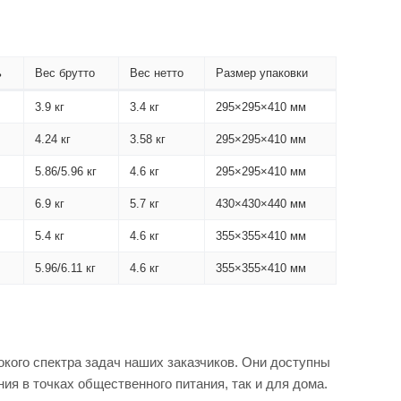
ь
Вес брутто
Вес нетто
Размер упаковки
3.9 кг
3.4 кг
295×295×410 мм
4.24 кг
3.58 кг
295×295×410 мм
5.86/5.96 кг
4.6 кг
295×295×410 мм
6.9 кг
5.7 кг
430×430×440 мм
5.4 кг
4.6 кг
355×355×410 мм
5.96/6.11 кг
4.6 кг
355×355×410 мм
кого спектра задач наших заказчиков. Они доступны
ния в точках общественного питания, так и для дома.