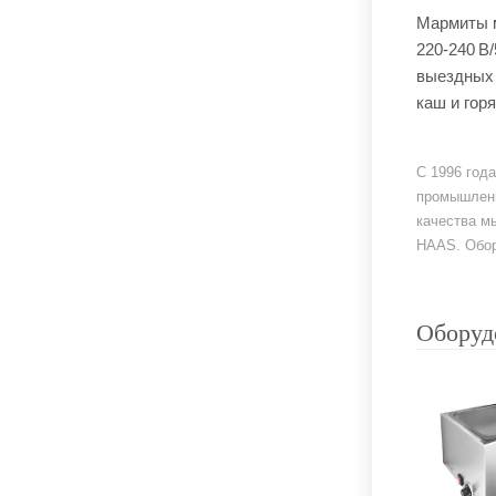
Мармиты м
220-240 В
выездных 
каш и гор
С 1996 год
промышленн
качества м
HAAS. Обор
Оборуд