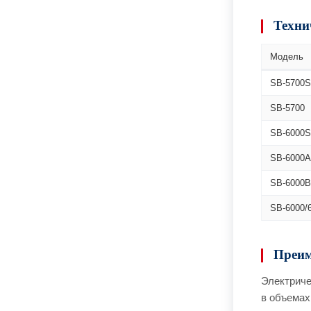
Техни
Модель
SB-5700S
SB-5700
SB-6000S
SB-6000A
SB-6000B
SB-6000/
Преим
Электриче
в объемах