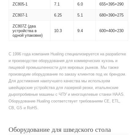
ZC805-1
7.1
6.0
655×395×290
ZC807-1
6.25
5.1
680×390×275
ZC807Z (два
устройства в
10.3
9.4
600×400×230
одной упаковке)
С 1996 года компания Hualing специализируется на разработке
и производстве оборудования для коммерческих кухонь и
пищевой промышленности для мировых рынков. Мы также
производим оборудование по заказу клиентов под их брендом.
Для достижения наилучшего качества мы используем
швейцарские устройства для лазерной резки, итальянские
дыропробивные машины с ЧПУ и многоцелевые станки HAAS.
Оборудование Hualing соответствует требованиям CE, ETL,
CB, GS и RoHS.
Оборудование для шведского стола