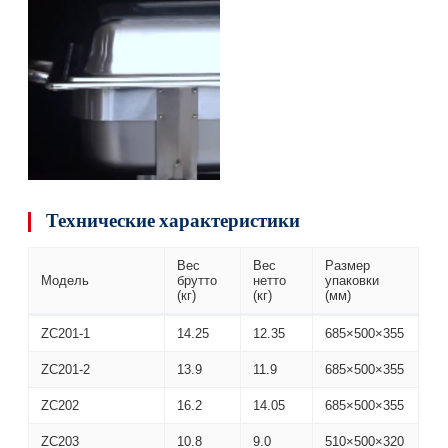
Технические характеристики
Вес
Вес
Размер
Модель
брутто
нетто
упаковки
(кг)
(кг)
(мм)
ZC201-1
14.25
12.35
685×500×355
ZC201-2
13.9
11.9
685×500×355
ZC202
16.2
14.05
685×500×355
ZC203
10.8
9.0
510×500×320