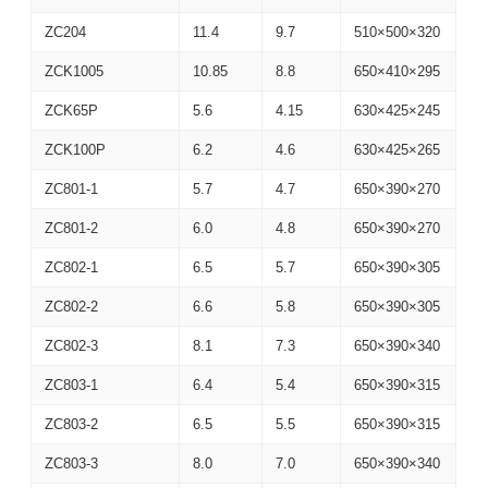
ZC204
11.4
9.7
510×500×320
ZCK1005
10.85
8.8
650×410×295
ZCK65P
5.6
4.15
630×425×245
ZCK100P
6.2
4.6
630×425×265
ZC801-1
5.7
4.7
650×390×270
ZC801-2
6.0
4.8
650×390×270
ZC802-1
6.5
5.7
650×390×305
ZC802-2
6.6
5.8
650×390×305
ZC802-3
8.1
7.3
650×390×340
ZC803-1
6.4
5.4
650×390×315
ZC803-2
6.5
5.5
650×390×315
ZC803-3
8.0
7.0
650×390×340