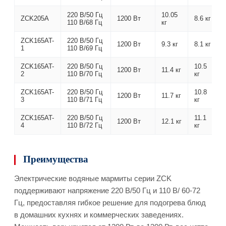
220 В/50 Гц
10.05
ZCK205A
1200 Вт
8.6 кг
110 В/68 Гц
кг
ZCK165AT-
220 В/50 Гц
1200 Вт
9.3 кг
8.1 кг
1
110 В/69 Гц
ZCK165AT-
220 В/50 Гц
10.5
1200 Вт
11.4 кг
2
110 В/70 Гц
кг
ZCK165AT-
220 В/50 Гц
10.8
1200 Вт
11.7 кг
3
110 В/71 Гц
кг
ZCK165AT-
220 В/50 Гц
11.1
1200 Вт
12.1 кг
4
110 В/72 Гц
кг
Преимущества
Электрические водяные мармиты серии ZCK
поддерживают напряжение 220 В/50 Гц и 110 В/ 60-72
Гц, предоставляя гибкое решение для подогрева блюд
в домашних кухнях и коммерческих заведениях.