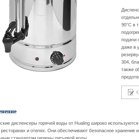
Диспенс
отдельн
90°C в 
подогре
подачи 
даже в 
резерву
304, бл
также о
предотв
С
нение
ские диспенсеры горячей воды от Hualing широко используются
 ресторанах и отелях. Они обеспечивают безопасное хранение 
ным стандартам гигиены питьевой воды.