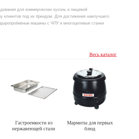
рудования для коммерческих кухонь и пищевой
у клиентов под их брендом. Для достижения наилучшего
е дыропробивные машины с ЧПУ и многоцелевые станки
Весь каталог
Гастроемкости из
Мармиты для первых
нержавеющей стали
блюд