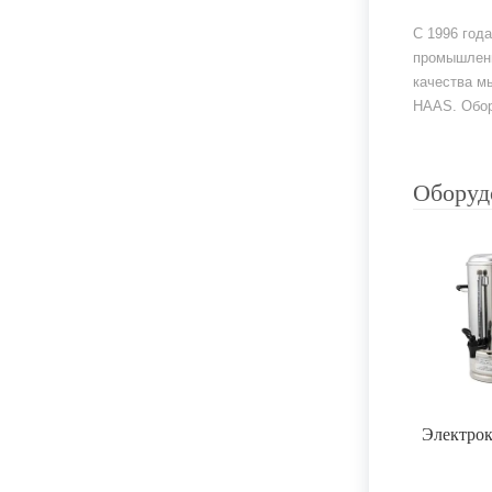
С 1996 год
промышленн
качества м
HAAS. Обор
Оборуд
Электро