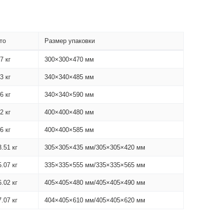
то
Размер упаковки
.7 кг
300×300×470 мм
.3 кг
340×340×485 мм
.6 кг
340×340×590 мм
.2 кг
400×400×480 мм
.6 кг
400×400×585 мм
3.51 кг
305×305×435 мм/305×305×420 мм
5.07 кг
335×335×555 мм/335×335×565 мм
6.02 кг
405×405×480 мм/405×405×490 мм
7.07 кг
404×405×610 мм/405×405×620 мм