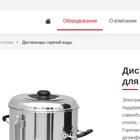
Оборудование
О компании
о стола
Диспенсеры горячей воды
Дис
для
Электри
поддерж
самообс
отелях,
Горячая
дезинфе