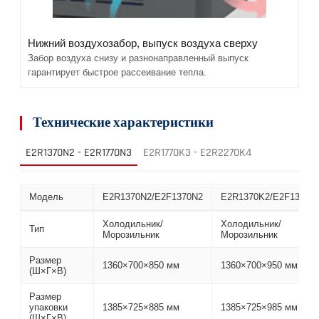
Нижний воздухозабор, выпуск воздуха сверху
Забор воздуха снизу и разнонаправленный выпуск
гарантирует быстрое рассеивание тепла.
Технические характеристики
E2R1370N2 - E2R1770N3
E2R1770K3 - E2R2270K4
Модель
E2R1370N2/E2F1370N2
E2R1370K2/E2F1370K
Холодильник/
Холодильник/
Тип
Морозильник
Морозильник
Размер
1360×700×850 мм
1360×700×950 мм
(Ш×Г×В)
Размер
упаковки
1385×725×885 мм
1385×725×985 мм
(Ш×Г×В)