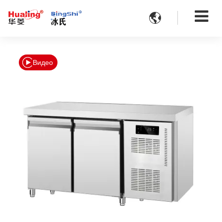

Видео