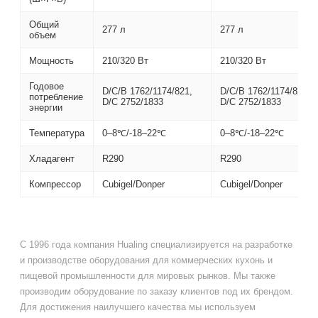
Общий
277 л
277 л
объем
Мощность
210/320 Вт
210/320 Вт
Годовое
D/C/B 1762/1174/821,
D/C/B 1762/1174/821,
потребление
D/C 2752/1833
D/C 2752/1833
энергии
Температура
0–8℃/-18–22℃
0–8℃/-18–22℃
Хладагент
R290
R290
Компрессор
Cubigel/Donper
Cubigel/Donper
С 1996 года компания Hualing специализируется на разработке
и производстве оборудования для коммерческих кухонь и
пищевой промышленности для мировых рынков. Мы также
производим оборудование по заказу клиентов под их брендом.
Для достижения наилучшего качества мы используем