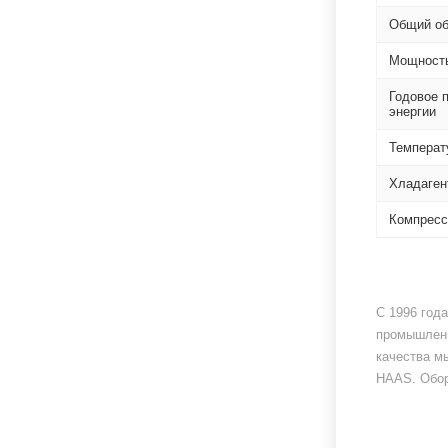
Общий о
Мощност
Годовое 
энергии
Температ
Хладаген
Компресс
С 1996 год
промышленн
качества м
HAAS. Обор