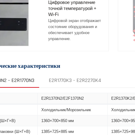
Цифровое управление
точной температурой +
Wi-Fi
Цифровой экран отображает
состояние оборудования и
обеспечивает удобное
управление.
ческие характеристики
0N2 - E2R1770N3
E2R1770K3 - E2R2270K4
E2R1370N2/E2F1370N2
E2R1370K2/
Холодильник/Морозильник
Холодильник
(Ш×Г×В)
1360×700×850 мм
1360×700×9
паковки (Ш×Г×В)
1385×725×885 мм
1385×725×9