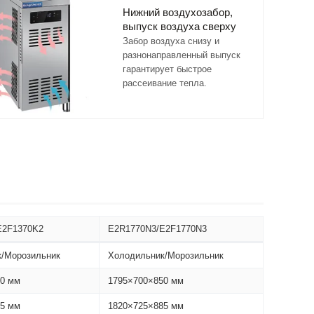
Нижний воздухозабор,
выпуск воздуха сверху
Забор воздуха снизу и
разнонаправленный выпуск
гарантирует быстрое
рассеивание тепла.
E2F1370K2
E2R1770N3/E2F1770N3
/Морозильник
Холодильник/Морозильник
50 мм
1795×700×850 мм
85 мм
1820×725×885 мм