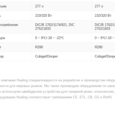
бъем
277 л
277 л
ь
210/320 Вт
210/320 Вт
потребление
D/C/B 1762/1174/821, D/C
D/C/B 1762/1
2752/1833
2752/1833
ура
0 ~ 8℃/-18 ~ -22℃
0 ~ 8℃/-18 
т
R290
R290
ор
Cubigel/Donper
Cubigel/Donp
а компания Hualing специализируется на разработке и производстве обо
ости для мировых рынков. Мы также производим оборудование по заказ
ы используем швейцарские устройства для лазерной резки, итальянски
удование Hualing соответствует требованиям CE, ETL, CB, GS и RoHS.