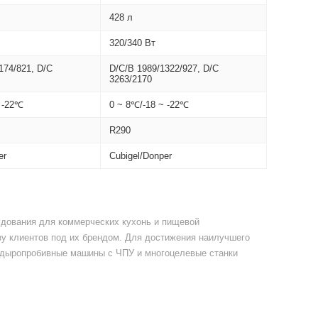
428 л
320/340 Вт
174/821, D/C
D/C/B 1989/1322/927, D/C
3263/2170
~ -22℃
0 ~ 8℃/-18 ~ -22℃
R290
er
Cubigel/Donper
рудования для коммерческих кухонь и пищевой
у клиентов под их брендом. Для достижения наилучшего
е дыропробивные машины с ЧПУ и многоцелевые станки