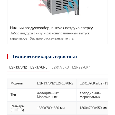
Нижний воздухозабор, выпуск воздуха сверху
Забор воздуха снизу и разнонаправленный выпуск
гарантирует быстрое рассеивание тепла.
Технические характеристики
E2R1370N2 - E2R1770N3
E2R1770K3 - E2R2270K4
Модель
E2R1370N2/E2F1370N2
E2R1370K2/E2F1370K
Холодильник/
Холодильник/
Тип
Морозильник
Морозильник
Размеры
1360×700×850 мм
1360×700×950 мм
(Ш×Г×В)