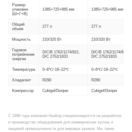
Размер
упаковки
1385×725×885 мм
1385×725×985 мм
(Ш×Г×В)
Общий
277 л
277 л
объем
Мощность
210/320 Вт
210/320 Вт
Годовое
D/C/B 1762/1174/821,
D/C/B 1762/1174/821,
потребление
D/C 2752/1833
D/C 2752/1833
энергии
Температура
0–8℃/-18–22℃
0–8℃/-18–22℃
Хладагент
R290
R290
Компрессор
Cubigel/Donper
Cubigel/Donper
С 1996 года компания Hualing специализируется на разработке
и производстве оборудования для коммерческих кухонь и
пищевой промышленности для мировых рынков. Мы также