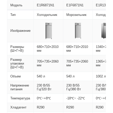
Модель
E1R6871N1
E1F6871N1
E1R1371N
Тип
Холодильник
Морозильник
Холодильн
Изображение
Размеры
680×710×2010
680×710×2010
1340×710×
(Ш×Г×В)
мм
мм
мм
Размер
705×735×2060
705×735×2060
1365×735×
упаковки
мм
мм
мм
(Ш×Г×В)
Объем
540 л
540 л
1002 л
Напряжение
230 В/55
230 В/55
230 В/55
питания
Гц/320 Вт
Гц/380 Вт
Гц/380 Вт
Температура
0℃~+8℃
-18℃~ -22℃
0℃~+8℃
Хладагент
R290
R290
R290