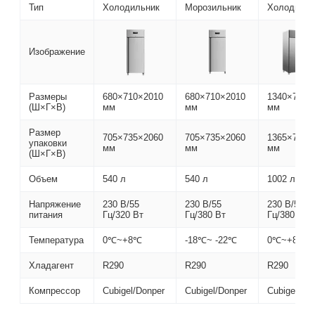
Тип
Холодильник
Морозильник
Холодильн
Изображение
Размеры
680×710×2010
680×710×2010
1340×710×
(Ш×Г×В)
мм
мм
мм
Размер
705×735×2060
705×735×2060
1365×735×
упаковки
мм
мм
мм
(Ш×Г×В)
Объем
540 л
540 л
1002 л
Напряжение
230 В/55
230 В/55
230 В/55
питания
Гц/320 Вт
Гц/380 Вт
Гц/380 Вт
Температура
0℃~+8℃
-18℃~ -22℃
0℃~+8℃
Хладагент
R290
R290
R290
Компрессор
Cubigel/Donper
Cubigel/Donper
Cubigel/Do